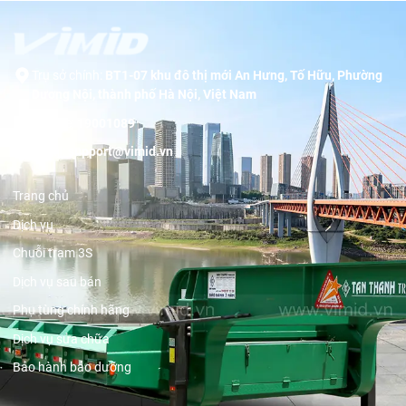
Trụ sở chính:
BT1-07 khu đô thị mới An Hưng, Tố Hữu, Phường
Dương Nội, thành phố Hà Nội, Việt Nam
Hotline:
19001089
Email:
support@vimid.vn
Trang chủ
Dịch vụ
Chuỗi trạm 3S
Dịch vụ sau bán
Phụ tùng chính hãng
Dịch vụ sửa chữa
Bảo hành bảo dưỡng