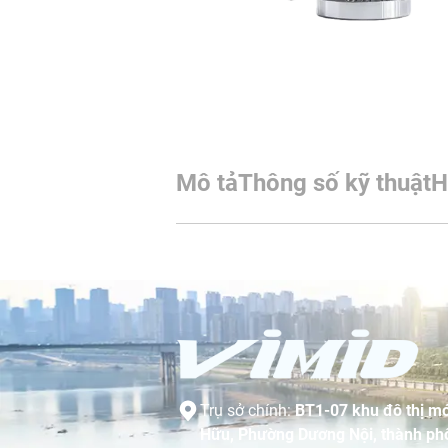
Mô tả
Thông số kỹ thuật
H
Trụ sở chính:
BT1-07 khu đô thị mớ
Hữu, Phường Dương Nội, thành phố