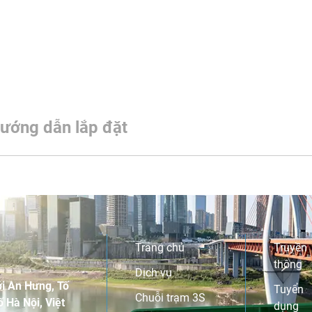
ướng dẫn lắp đặt
Trang chủ
Truyền
thông
Dịch vụ
i An Hưng, Tố
Tuyển
Chuỗi trạm 3S
 Hà Nội, Việt
dụng