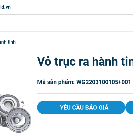
id.vn
ành tinh
Vỏ trục ra hành ti
Mã sản phẩm: WG2203100105+001
YÊU CẦU BÁO GIÁ