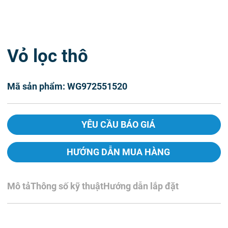
Vỏ lọc thô
Mã sản phẩm: WG972551520
YÊU CẦU BÁO GIÁ
HƯỚNG DẪN MUA HÀNG
Mô tả
Thông số kỹ thuật
Hướng dẫn lắp đặt