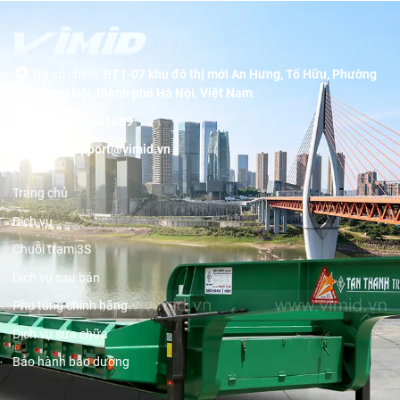
Trụ sở chính:
BT1-07 khu đô thị mới An Hưng, Tố Hữu, Phường
Dương Nội, thành phố Hà Nội, Việt Nam
Hotline:
19001089
Email:
support@vimid.vn
Trang chủ
Dịch vụ
Chuỗi trạm 3S
Dịch vụ sau bán
Phụ tùng chính hãng
Dịch vụ sửa chữa
Bảo hành bảo dưỡng