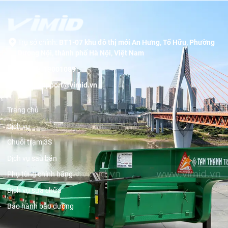
Trụ sở chính:
BT1-07 khu đô thị mới An Hưng, Tố Hữu, Phường
Dương Nội, thành phố Hà Nội, Việt Nam
Hotline:
19001089
Email:
support@vimid.vn
Trang chủ
Dịch vụ
Chuỗi trạm 3S
Dịch vụ sau bán
Phụ tùng chính hãng
Dịch vụ sửa chữa
Bảo hành bảo dưỡng