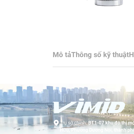
Mô tả
Thông số kỹ thuật
H
Trụ sở chính:
BT1-07 khu đô thị mớ
Hữu, Phường Dương Nội, thành phố