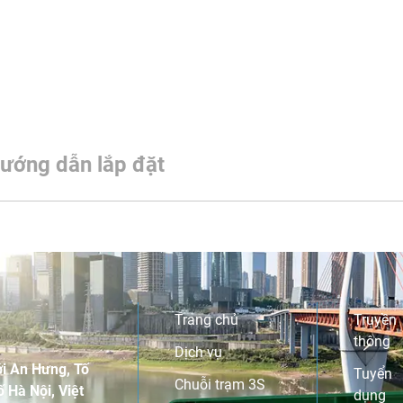
ướng dẫn lắp đặt
Trang chủ
Truyền
thông
Dịch vụ
i An Hưng, Tố
Tuyển
Chuỗi trạm 3S
 Hà Nội, Việt
dụng