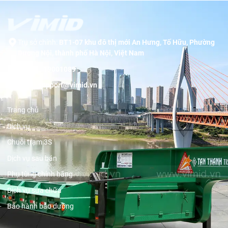
Trụ sở chính:
BT1-07 khu đô thị mới An Hưng, Tố Hữu, Phường
Dương Nội, thành phố Hà Nội, Việt Nam
Hotline:
19001089
Email:
support@vimid.vn
Trang chủ
Dịch vụ
Chuỗi trạm 3S
Dịch vụ sau bán
Phụ tùng chính hãng
Dịch vụ sửa chữa
Bảo hành bảo dưỡng