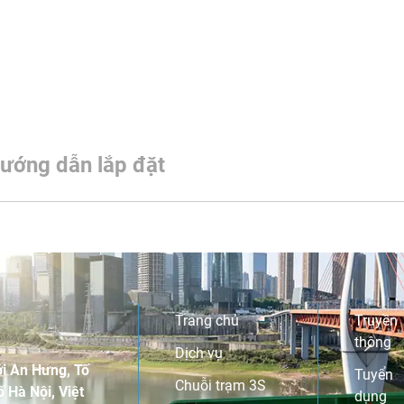
ướng dẫn lắp đặt
Trang chủ
Truyền
thông
Dịch vụ
i An Hưng, Tố
Tuyển
Chuỗi trạm 3S
 Hà Nội, Việt
dụng