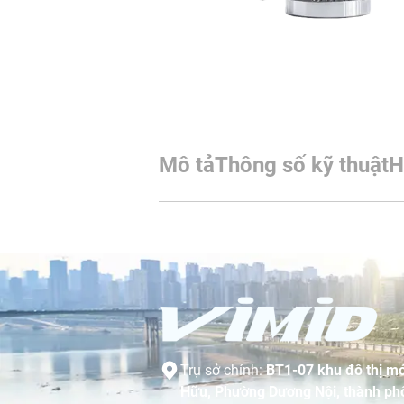
Mô tả
Thông số kỹ thuật
H
Trụ sở chính:
BT1-07 khu đô thị mớ
Hữu, Phường Dương Nội, thành phố