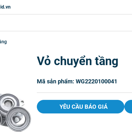
id.vn
ầng
Vỏ chuyển tầng
Mã sản phẩm: WG2220100041
YÊU CẦU BÁO GIÁ