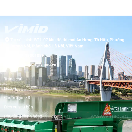
Trụ sở chính:
BT1-07 khu đô thị mới An Hưng, Tố Hữu, Phường
Dương Nội, thành phố Hà Nội, Việt Nam
Hotline:
19001089
Email:
support@vimid.vn
Trang chủ
Dịch vụ
Chuỗi trạm 3S
Dịch vụ sau bán
Phụ tùng chính hãng
Dịch vụ sửa chữa