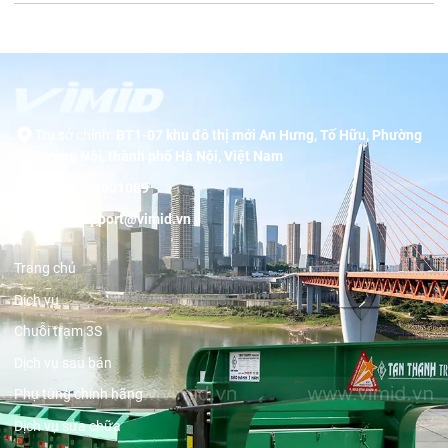
Trụ sở chính:
BT1-07 khu đô thị mới An Hưng, Tố Hữu, Phường
Dương Nội, thành phố Hà Nội, Việt Nam
Hotline:
19001089
Email:
support@vimid.vn
Trang chủ
Dịch vụ
Chuỗi trạm 3S
Dịch vụ sau bán
Phụ tùng chính hãng
Dịch vụ sửa chữa