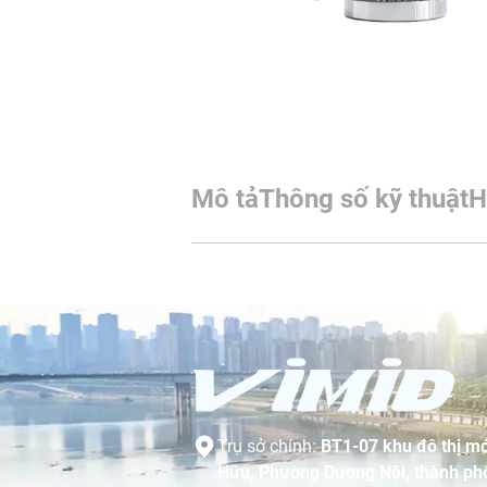
Mô tả
Thông số kỹ thuật
H
Trụ sở chính:
BT1-07 khu đô thị mớ
Hữu, Phường Dương Nội, thành phố