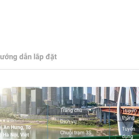
ướng dẫn lắp đặt
Trang chủ
Truyền
thông
Dịch vụ
i An Hưng, Tố
Tuyển
Chuỗi trạm 3S
 Hà Nội, Việt
dụng