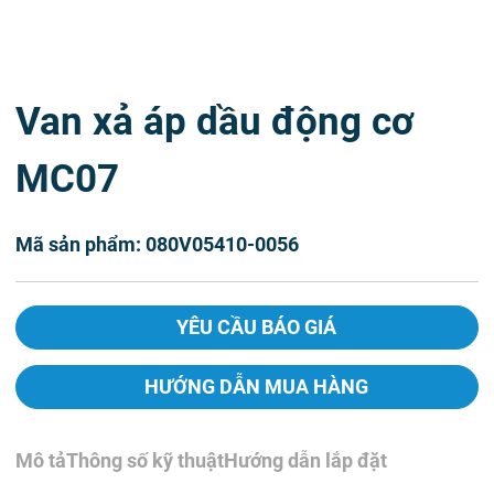
Van xả áp dầu động cơ
MC07
Mã sản phẩm: 080V05410-0056
YÊU CẦU BÁO GIÁ
HƯỚNG DẪN MUA HÀNG
Mô tả
Thông số kỹ thuật
Hướng dẫn lắp đặt