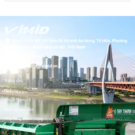
Trụ sở chính:
BT1-07 khu đô thị mới An Hưng, Tố Hữu, Phường
Dương Nội, thành phố Hà Nội, Việt Nam
Hotline:
19001089
Email:
support@vimid.vn
Trang chủ
Dịch vụ
Chuỗi trạm 3S
Dịch vụ sau bán
Phụ tùng chính hãng
Dịch vụ sửa chữa