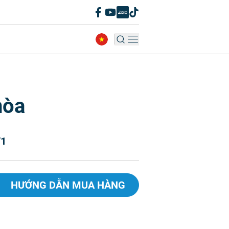
hòa
/1
HƯỚNG DẪN MUA HÀNG