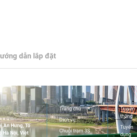
ướng dẫn lắp đặt
Trang chủ
Truyền
thông
Dịch vụ
i An Hưng, Tố
Tuyển
Chuỗi trạm 3S
 Hà Nội, Việt
dụng