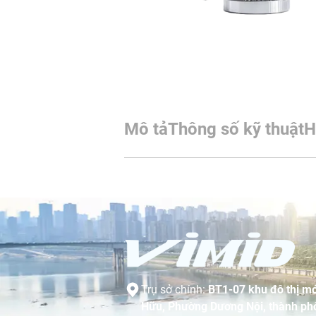
Mô tả
Thông số kỹ thuật
H
Trụ sở chính:
BT1-07 khu đô thị mớ
Hữu, Phường Dương Nội, thành phố