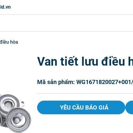
id.vn
 điều hòa
Van tiết lưu điều 
Mã sản phẩm: WG1671820027+001
YÊU CẦU BÁO GIÁ