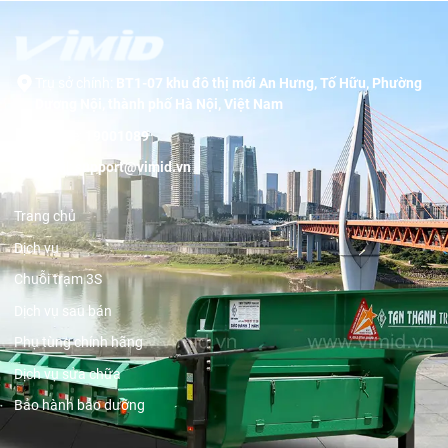
Trụ sở chính:
BT1-07 khu đô thị mới An Hưng, Tố Hữu, Phường
Dương Nội, thành phố Hà Nội, Việt Nam
Hotline:
19001089
Email:
support@vimid.vn
Trang chủ
Dịch vụ
Chuỗi trạm 3S
Dịch vụ sau bán
Phụ tùng chính hãng
Dịch vụ sửa chữa
Bảo hành bảo dưỡng