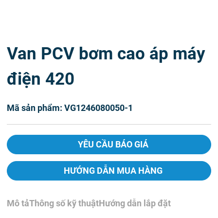
Van PCV bơm cao áp máy
điện 420
Mã sản phẩm: VG1246080050-1
YÊU CẦU BÁO GIÁ
HƯỚNG DẪN MUA HÀNG
Mô tả
Thông số kỹ thuật
Hướng dẫn lắp đặt