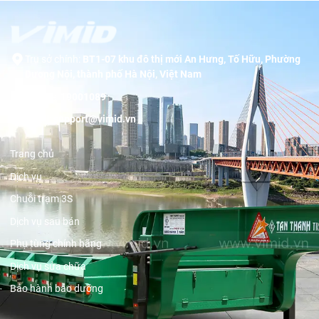
Trụ sở chính:
BT1-07 khu đô thị mới An Hưng, Tố Hữu, Phường
Dương Nội, thành phố Hà Nội, Việt Nam
Hotline:
19001089
Email:
support@vimid.vn
Trang chủ
Dịch vụ
Chuỗi trạm 3S
Dịch vụ sau bán
Phụ tùng chính hãng
Dịch vụ sửa chữa
Bảo hành bảo dưỡng