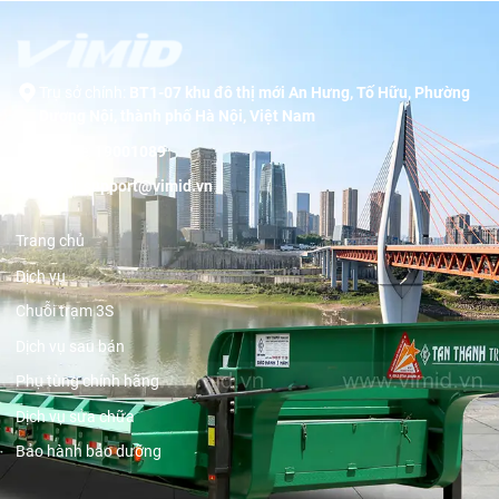
Trụ sở chính:
BT1-07 khu đô thị mới An Hưng, Tố Hữu, Phường
Dương Nội, thành phố Hà Nội, Việt Nam
Hotline:
19001089
Email:
support@vimid.vn
Trang chủ
Dịch vụ
Chuỗi trạm 3S
Dịch vụ sau bán
Phụ tùng chính hãng
Dịch vụ sửa chữa
Bảo hành bảo dưỡng