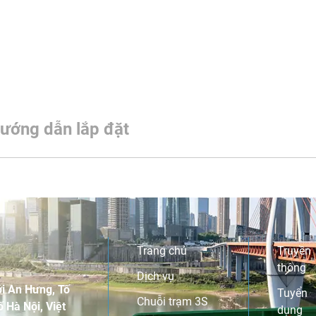
ướng dẫn lắp đặt
Trang chủ
Truyền
thông
Dịch vụ
i An Hưng, Tố
Tuyển
Chuỗi trạm 3S
 Hà Nội, Việt
dụng