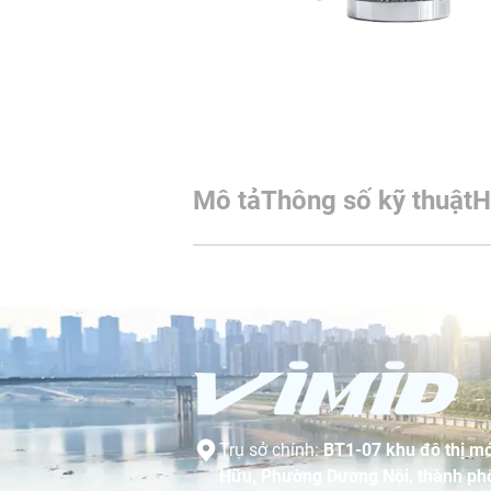
Mô tả
Thông số kỹ thuật
H
Trụ sở chính:
BT1-07 khu đô thị mớ
Hữu, Phường Dương Nội, thành phố