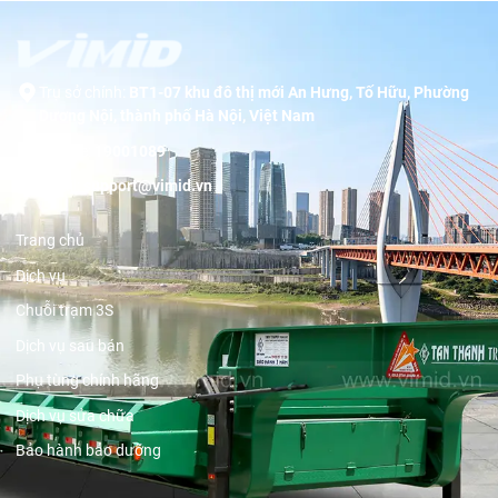
Trụ sở chính:
BT1-07 khu đô thị mới An Hưng, Tố Hữu, Phường
Dương Nội, thành phố Hà Nội, Việt Nam
Hotline:
19001089
Email:
support@vimid.vn
Trang chủ
Dịch vụ
Chuỗi trạm 3S
Dịch vụ sau bán
Phụ tùng chính hãng
Dịch vụ sửa chữa
Bảo hành bảo dưỡng