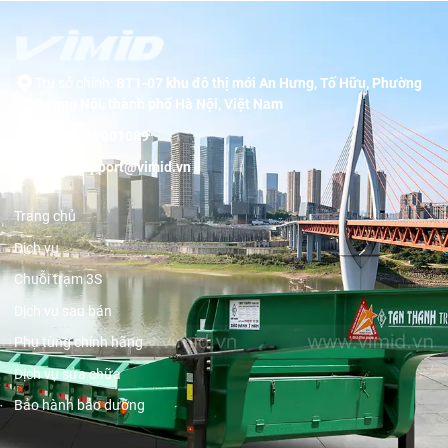
Trụ sở chính:
BT1-07 khu đô thị mới An Hưng, Tố Hữu, Phường
Dương Nội, thành phố Hà Nội, Việt Nam
Hotline:
19001089
Email:
support@vimid.vn
Trang chủ
Dịch vụ
Chuỗi trạm 3S
Dịch vụ sau bán
Phụ tùng chính hãng
Dịch vụ sửa chữa
Bảo hành bảo dưỡng