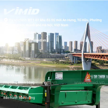
Trụ sở chính:
BT1-07 khu đô thị mới An Hưng, Tố Hữu, Phường
Dương Nội, thành phố Hà Nội, Việt Nam
Hotline:
19001089
Email:
support@vimid.vn
Trang chủ
Dịch vụ
Chuỗi trạm 3S
Dịch vụ sau bán
Phụ tùng chính hãng
Dịch vụ sửa chữa
Bảo hành bảo dưỡng