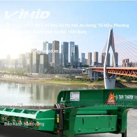
Trụ sở chính:
BT1-07 khu đô thị mới An Hưng, Tố Hữu, Phường
Dương Nội, thành phố Hà Nội, Việt Nam
Hotline:
19001089
Email:
support@vimid.vn
Trang chủ
Dịch vụ
Chuỗi trạm 3S
Dịch vụ sau bán
Phụ tùng chính hãng
Dịch vụ sửa chữa
Bảo hành bảo dưỡng