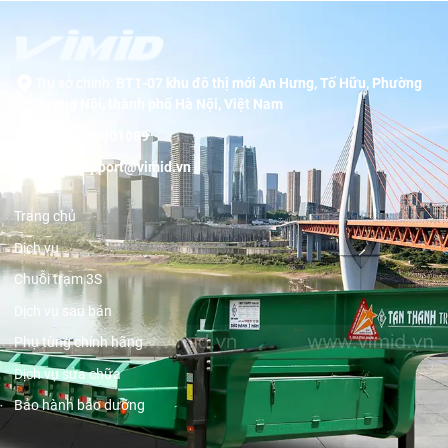
Trụ sở chính:
BT1-07 khu đô thị mới An Hưng, Tố Hữu, Phường
Dương Nội, thành phố Hà Nội, Việt Nam
Hotline:
19001089
Email:
support@vimid.vn
Trang chủ
Dịch vụ
Chuỗi trạm 3S
Dịch vụ sau bán
Phụ tùng chính hãng
Dịch vụ sửa chữa
Bảo hành bảo dưỡng