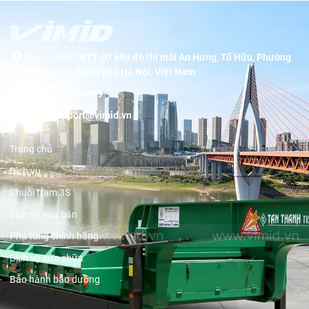
Trụ sở chính:
BT1-07 khu đô thị mới An Hưng, Tố Hữu, Phường
Dương Nội, thành phố Hà Nội, Việt Nam
Hotline:
19001089
Email:
support@vimid.vn
Trang chủ
Dịch vụ
Chuỗi trạm 3S
Dịch vụ sau bán
Phụ tùng chính hãng
Dịch vụ sửa chữa
Bảo hành bảo dưỡng