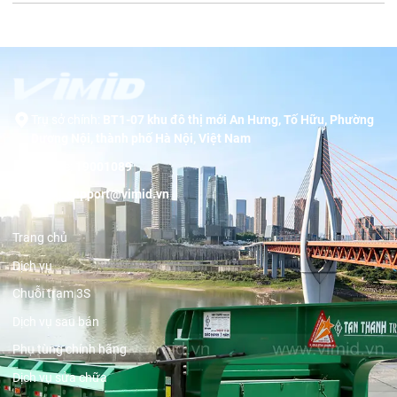
Trụ sở chính:
BT1-07 khu đô thị mới An Hưng, Tố Hữu, Phường
Dương Nội, thành phố Hà Nội, Việt Nam
Hotline:
19001089
Email:
support@vimid.vn
Trang chủ
Dịch vụ
Chuỗi trạm 3S
Dịch vụ sau bán
Phụ tùng chính hãng
Dịch vụ sửa chữa