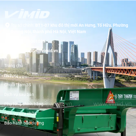
Trụ sở chính:
BT1-07 khu đô thị mới An Hưng, Tố Hữu, Phường
Dương Nội, thành phố Hà Nội, Việt Nam
Hotline:
19001089
Email:
support@vimid.vn
Trang chủ
Dịch vụ
Chuỗi trạm 3S
Dịch vụ sau bán
Phụ tùng chính hãng
Dịch vụ sửa chữa
Bảo hành bảo dưỡng