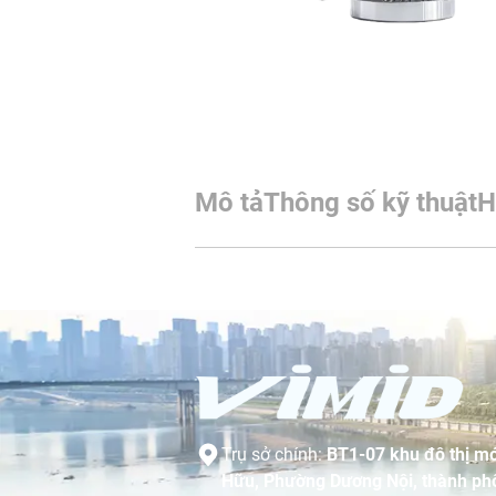
Mô tả
Thông số kỹ thuật
H
Trụ sở chính:
BT1-07 khu đô thị mớ
Hữu, Phường Dương Nội, thành phố