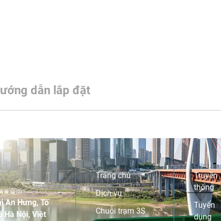
ướng dẫn lắp đặt
Trang chủ
Truyền
thông
Dịch vụ
i An Hưng, Tố
Tuyển
Chuỗi trạm 3S
 Hà Nội, Việt
dụng