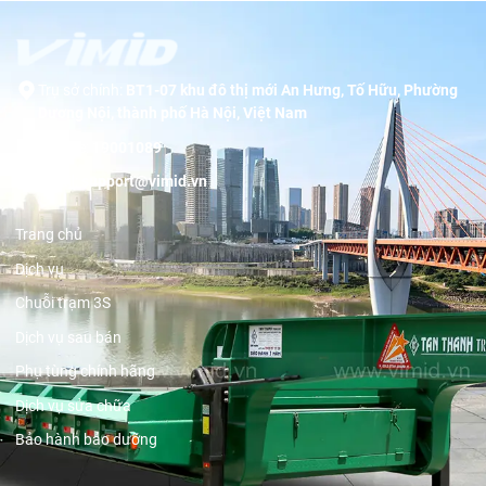
Trụ sở chính:
BT1-07 khu đô thị mới An Hưng, Tố Hữu, Phường
Dương Nội, thành phố Hà Nội, Việt Nam
Hotline:
19001089
Email:
support@vimid.vn
Trang chủ
Dịch vụ
Chuỗi trạm 3S
Dịch vụ sau bán
Phụ tùng chính hãng
Dịch vụ sửa chữa
Bảo hành bảo dưỡng