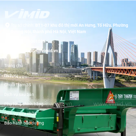
Trụ sở chính:
BT1-07 khu đô thị mới An Hưng, Tố Hữu, Phường
Dương Nội, thành phố Hà Nội, Việt Nam
Hotline:
19001089
Email:
support@vimid.vn
Trang chủ
Dịch vụ
Chuỗi trạm 3S
Dịch vụ sau bán
Phụ tùng chính hãng
Dịch vụ sửa chữa
Bảo hành bảo dưỡng