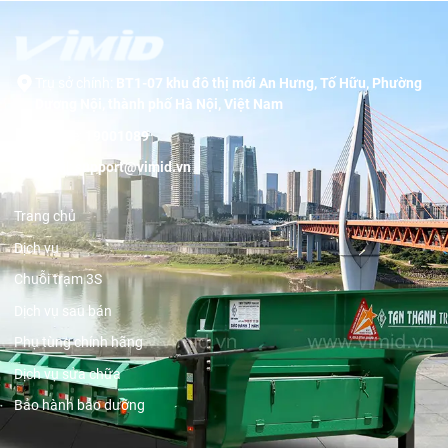
Trụ sở chính:
BT1-07 khu đô thị mới An Hưng, Tố Hữu, Phường
Dương Nội, thành phố Hà Nội, Việt Nam
Hotline:
19001089
Email:
support@vimid.vn
Trang chủ
Dịch vụ
Chuỗi trạm 3S
Dịch vụ sau bán
Phụ tùng chính hãng
Dịch vụ sửa chữa
Bảo hành bảo dưỡng