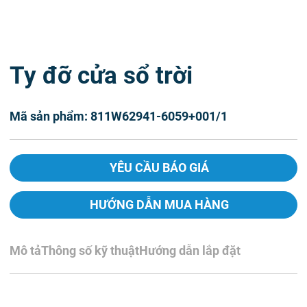
Ty đỡ cửa sổ trời
Mã sản phẩm: 811W62941-6059+001/1
YÊU CẦU BÁO GIÁ
HƯỚNG DẪN MUA HÀNG
Mô tả
Thông số kỹ thuật
Hướng dẫn lắp đặt