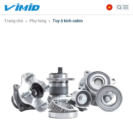
Trang chủ
»
Phụ tùng
»
Tuy ô kích cabin