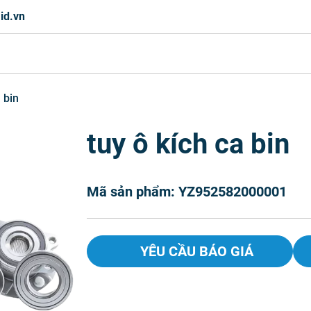
id.vn
 bin
tuy ô kích ca bin
Mã sản phẩm: YZ952582000001
YÊU CẦU BÁO GIÁ