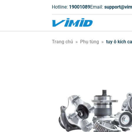
Hotline:
19001089
Email:
support@vim
Trang chủ
»
Phụ tùng
»
tuy ô kích ca