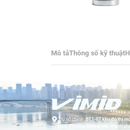
Mô tả
Thông số kỹ thuật
H
Trụ sở chính:
BT1-07 khu đô thị mớ
Hữu, Phường Dương Nội, thành phố