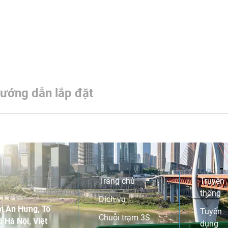
ướng dẫn lắp đặt
Trang chủ
Truyền
thông
Dịch vụ
i An Hưng, Tố
Tuyển
Chuỗi trạm 3S
 Hà Nội, Việt
dụng