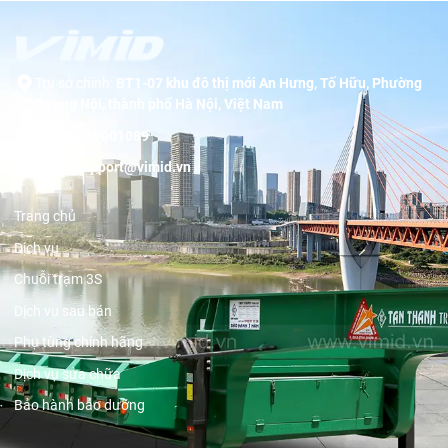
Trụ sở chính:
BT1-07 khu đô thị mới An Hưng, Tố Hữu, Phường
Dương Nội, thành phố Hà Nội, Việt Nam
Hotline:
19001089
Email:
support@vimid.vn
Trang chủ
Dịch vụ
Chuỗi trạm 3S
Dịch vụ sau bán
Phụ tùng chính hãng
Dịch vụ sửa chữa
Bảo hành bảo dưỡng