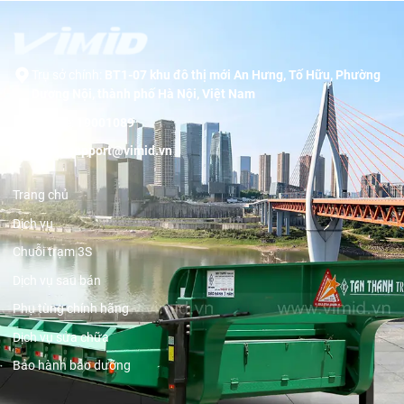
Trụ sở chính:
BT1-07 khu đô thị mới An Hưng, Tố Hữu, Phường
Dương Nội, thành phố Hà Nội, Việt Nam
Hotline:
19001089
Email:
support@vimid.vn
Trang chủ
Dịch vụ
Chuỗi trạm 3S
Dịch vụ sau bán
Phụ tùng chính hãng
Dịch vụ sửa chữa
Bảo hành bảo dưỡng