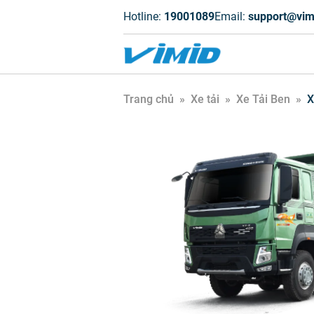
Hotline:
19001089
Email:
support@vim
Trang chủ
»
Xe tải
»
Xe Tải Ben
»
X