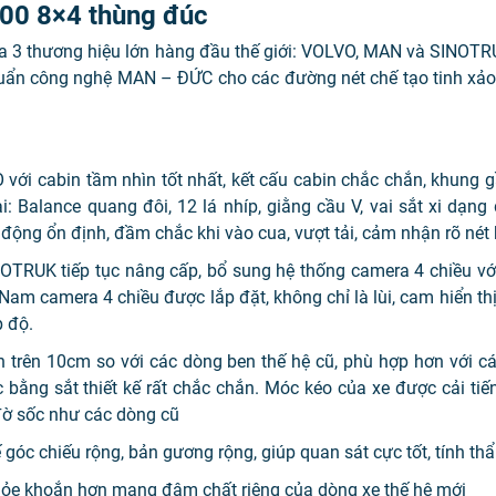
00 8×4 thùng đúc
ữa 3 thương hiệu lớn hàng đầu thế giới: VOLVO, MAN và SINOTR
huẩn công nghệ MAN – ĐỨC cho các đường nét chế tạo tinh xảo, 
với cabin tầm nhìn tốt nhất, kết cấu cabin chắc chắn, khu
 Balance quang đôi, 12 lá nhíp, giằng cầu V, vai sắt xi dạng 
ộng ổn định, đầm chắc khi vào cua, vượt tải, cảm nhận rõ nét
OTRUK tiếp tục nâng cấp, bổ sung hệ thống camera 4 chiều với 
m camera 4 chiều được lắp đặt, không chỉ là lùi, cam hiển thị 
 độ.
 trên 10cm so với các dòng ben thế hệ cũ, phù hợp hơn với c
 bằng sắt thiết kế rất chắc chắn. Móc kéo của xe được cải tiế
đờ sốc như các dòng cũ
góc chiếu rộng, bản gương rộng, giúp quan sát cực tốt, tính t
khỏe khoắn hơn mang đậm chất riêng của dòng xe thế hệ mới