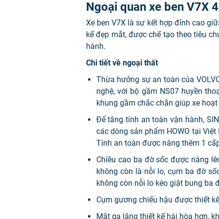
Ngoại quan xe ben V7X 4
Xe ben V7X là sự kết hợp đỉnh cao gi
kế đẹp mắt, được chế tạo theo tiêu c
hành.
Chi tiết về ngoại thất
Thừa hưởng sự an toàn của VOLVO 
nghệ, với bộ gầm NS07 huyền thoại:
khung gầm chắc chắn giúp xe hoạt đ
Để tăng tính an toàn vận hành, SIN
các dòng sản phẩm HOWO tại Việt Na
Tính an toàn được nâng thêm 1 cấp
Chiều cao ba đờ sốc được nâng lên
không còn là nỗi lo, cụm ba đờ sốc
không còn nỗi lo kéo giật bung ba 
Cụm gương chiếu hậu được thiết kế 
Mặt ga lăng thiết kế hài hòa hơn, 