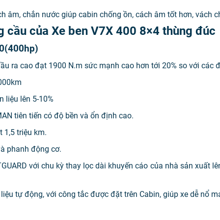
h âm, chắn nước giúp cabin chống ồn, cách âm tốt hơn, vách c
ng cầu của Xe ben V7X 400 8×4 thùng đúc
0(400hp)
u ra cao đạt 1900 N.m sức mạnh cao hơn tới 20% so với các đ
.000km
n liệu lên 5-10%
N tiên tiến có độ bền và ổn định cao.
 1,5 triệu km.
và phanh động cơ.
UARD với chu kỳ thay lọc dài khuyến cáo của nhà sản xuất lên 
iệu tự động, với công tắc được đặt trên Cabin, giúp xe dễ nổ má