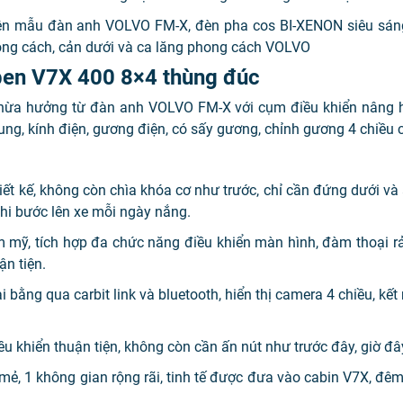
 mẫu đàn anh VOLVO FM-X, đèn pha cos BI-XENON siêu sáng c
ng cách, cản dưới và ca lăng phong cách VOLVO
 ben V7X 400 8×4 thùng đúc
n thừa hưởng từ đàn anh VOLVO FM-X với cụm điều khiển nâng h
ung, kính điện, gương điện, có sấy gương, chỉnh gương 4 chiều 
t kế, không còn chìa khóa cơ như trước, chỉ cần đứng dưới và ấ
i bước lên xe mỗi ngày nắng.
m mỹ, tích hợp đa chức năng điều khiển màn hình, đàm thoại rả
n tiện.
 bằng qua carbit link và bluetooth, hiển thị camera 4 chiều, kết
ều khiển thuận tiện, không còn cần ấn nút như trước đây, giờ đâ
i mẻ, 1 không gian rộng rãi, tinh tế được đưa vào cabin V7X, đêm