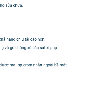
 cho sửa chữa.
hả năng chịu tải cao hơn.
hụ và gờ chống xô của sát xi phụ
 được mạ lớp crom nhẵn ngoài bề mặt,