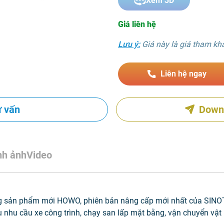
Xem 3D
Giá liên hệ
Lưu ý:
Giá này là giá tham khảo
Liên hệ ngay
ư vấn
Down
nh ảnh
Video
g sản phẩm mới HOWO, phiên bản nâng cấp mới nhất của SINOT
nhu cầu xe công trình, chạy san lấp mặt bằng, vận chuyển vật l