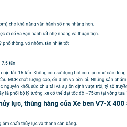
Rpm) cho khả năng vận hành số nhẹ nhàng hơn.
ệc đi số và vận hành rất nhẹ nhàng và thuận tiện.
 phổ thông, vỏ nhôm, tản nhiệt tốt
 7,5 tấn
hịu tải: 16 tấn. Không còn sử dụng bót con lợn như các dòn
g cầu MCP, chất lượng cao, ổn định và bền bỉ. Những sản phẩ
guyên khối, sức chịu tải và sự ổn định vượt trội, tỷ số truyề
y là phối bộ lý tưởng, xe có thể đạt tốc độ ~75km tại vòng tu
thủy lực, thùng hàng của Xe ben V7-X 400
ó giảm chấn thủy lực và thanh cân bằng.