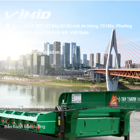
Trụ sở chính:
BT1-07 khu đô thị mới An Hưng, Tố Hữu, Phường
Dương Nội, thành phố Hà Nội, Việt Nam
Hotline:
19001089
Email:
support@vimid.vn
Trang chủ
Dịch vụ
Chuỗi trạm 3S
Dịch vụ sau bán
Phụ tùng chính hãng
Dịch vụ sửa chữa
Bảo hành bảo dưỡng