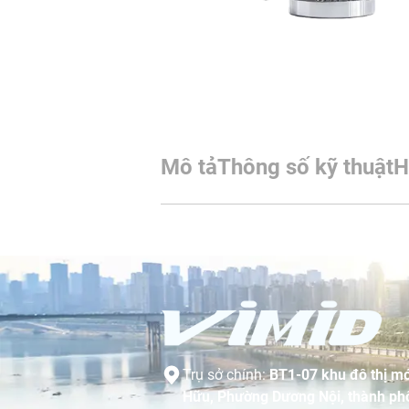
Mô tả
Thông số kỹ thuật
H
Trụ sở chính:
BT1-07 khu đô thị mớ
Hữu, Phường Dương Nội, thành phố