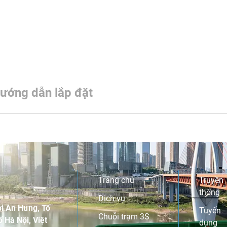
ướng dẫn lắp đặt
Trang chủ
Truyền
thông
Dịch vụ
i An Hưng, Tố
Tuyển
Chuỗi trạm 3S
 Hà Nội, Việt
dụng