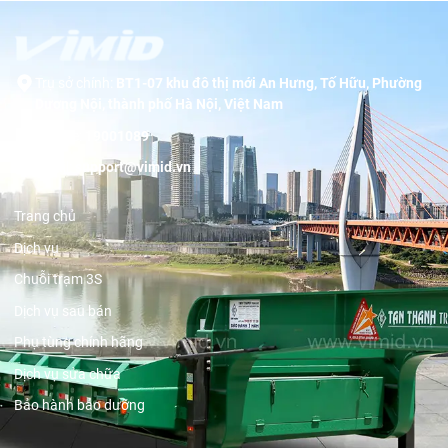
Trụ sở chính:
BT1-07 khu đô thị mới An Hưng, Tố Hữu, Phường
Dương Nội, thành phố Hà Nội, Việt Nam
Hotline:
19001089
Email:
support@vimid.vn
Trang chủ
Dịch vụ
Chuỗi trạm 3S
Dịch vụ sau bán
Phụ tùng chính hãng
Dịch vụ sửa chữa
Bảo hành bảo dưỡng