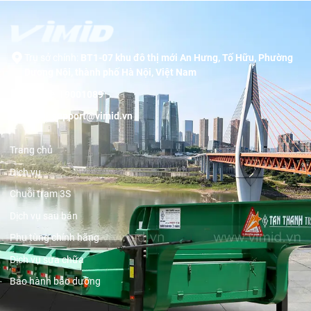
Trụ sở chính:
BT1-07 khu đô thị mới An Hưng, Tố Hữu, Phường
Dương Nội, thành phố Hà Nội, Việt Nam
Hotline:
19001089
Email:
support@vimid.vn
Trang chủ
Dịch vụ
Chuỗi trạm 3S
Dịch vụ sau bán
Phụ tùng chính hãng
Dịch vụ sửa chữa
Bảo hành bảo dưỡng