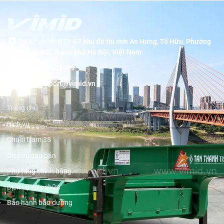
Trụ sở chính:
BT1-07 khu đô thị mới An Hưng, Tố Hữu, Phường
Dương Nội, thành phố Hà Nội, Việt Nam
Hotline:
19001089
Email:
support@vimid.vn
Trang chủ
Dịch vụ
Chuỗi trạm 3S
Dịch vụ sau bán
Phụ tùng chính hãng
Dịch vụ sửa chữa
Bảo hành bảo dưỡng