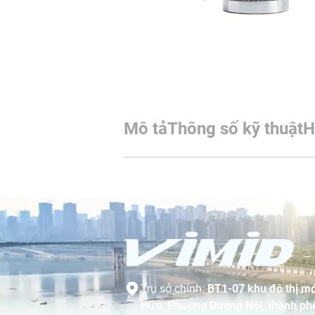
Mô tả
Thông số kỹ thuật
H
Trụ sở chính:
BT1-07 khu đô thị mớ
Hữu, Phường Dương Nội, thành phố