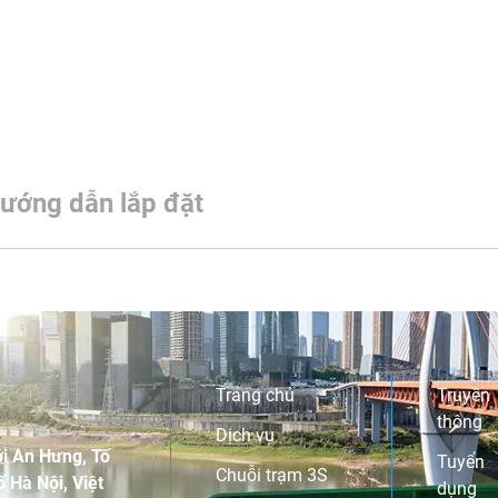
ướng dẫn lắp đặt
Trang chủ
Truyền
thông
Dịch vụ
i An Hưng, Tố
Tuyển
Chuỗi trạm 3S
 Hà Nội, Việt
dụng