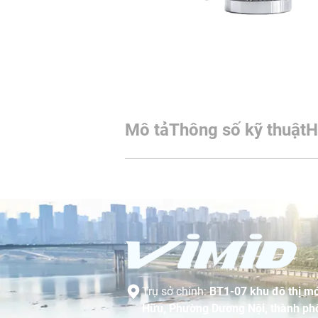
Mô tả
Thông số kỹ thuật
H
Trụ sở chính:
BT1-07 khu đô thị mớ
Hữu, Phường Dương Nội, thành phố