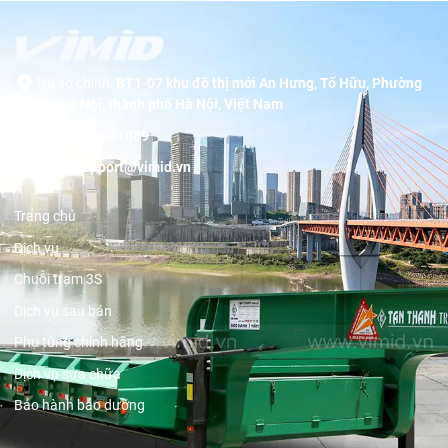
Trụ sở chính:
BT1-07 khu đô thị mới An Hưng, Tố Hữu, Phường
Dương Nội, thành phố Hà Nội, Việt Nam
Hotline:
19001089
Email:
support@vimid.vn
Trang chủ
Dịch vụ
Chuỗi trạm 3S
Dịch vụ sau bán
Phụ tùng chính hãng
Dịch vụ sửa chữa
Bảo hành bảo dưỡng