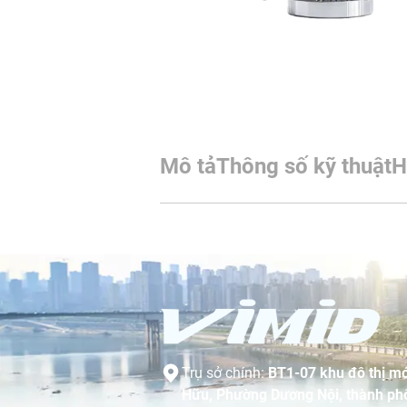
Mô tả
Thông số kỹ thuật
H
Trụ sở chính:
BT1-07 khu đô thị mớ
Hữu, Phường Dương Nội, thành phố