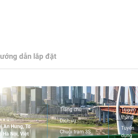
ướng dẫn lắp đặt
Trang chủ
Truyền
thông
Dịch vụ
i An Hưng, Tố
Tuyển
Chuỗi trạm 3S
 Hà Nội, Việt
dụng