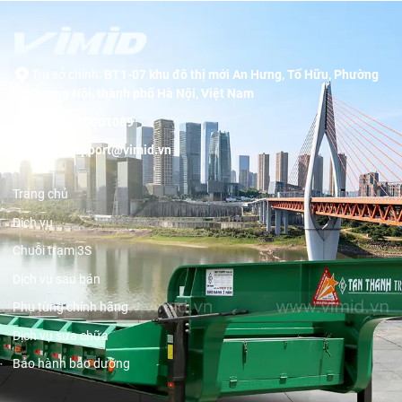
Trụ sở chính:
BT1-07 khu đô thị mới An Hưng, Tố Hữu, Phường
Dương Nội, thành phố Hà Nội, Việt Nam
Hotline:
19001089
Email:
support@vimid.vn
Trang chủ
Dịch vụ
Chuỗi trạm 3S
Dịch vụ sau bán
Phụ tùng chính hãng
Dịch vụ sửa chữa
Bảo hành bảo dưỡng