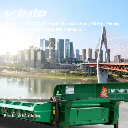
Trụ sở chính:
BT1-07 khu đô thị mới An Hưng, Tố Hữu, Phường
Dương Nội, thành phố Hà Nội, Việt Nam
Hotline:
19001089
Email:
support@vimid.vn
Trang chủ
Dịch vụ
Chuỗi trạm 3S
Dịch vụ sau bán
Phụ tùng chính hãng
Dịch vụ sửa chữa
Bảo hành bảo dưỡng