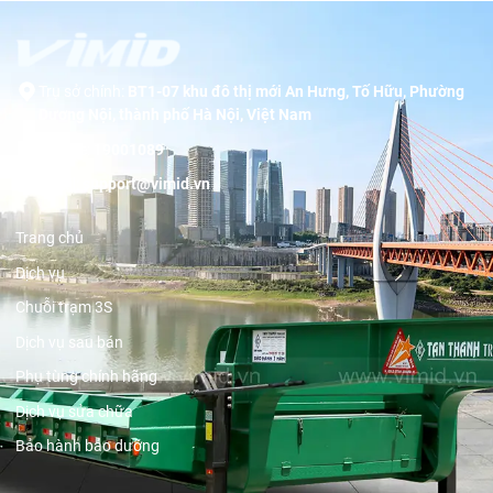
Trụ sở chính:
BT1-07 khu đô thị mới An Hưng, Tố Hữu, Phường
Dương Nội, thành phố Hà Nội, Việt Nam
Hotline:
19001089
Email:
support@vimid.vn
Trang chủ
Dịch vụ
Chuỗi trạm 3S
Dịch vụ sau bán
Phụ tùng chính hãng
Dịch vụ sửa chữa
Bảo hành bảo dưỡng