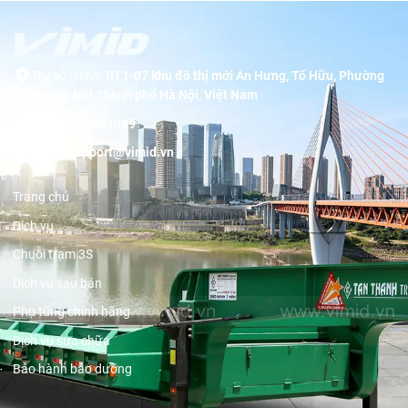
Trụ sở chính:
BT1-07 khu đô thị mới An Hưng, Tố Hữu, Phường
Dương Nội, thành phố Hà Nội, Việt Nam
Hotline:
19001089
Email:
support@vimid.vn
Trang chủ
Dịch vụ
Chuỗi trạm 3S
Dịch vụ sau bán
Phụ tùng chính hãng
Dịch vụ sửa chữa
Bảo hành bảo dưỡng