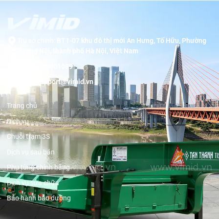
Trụ sở chính:
BT1-07 khu đô thị mới An Hưng, Tố Hữu, Phường
Dương Nội, thành phố Hà Nội, Việt Nam
Hotline:
19001089
Email:
support@vimid.vn
Trang chủ
Dịch vụ
Chuỗi trạm 3S
Dịch vụ sau bán
Phụ tùng chính hãng
Dịch vụ sửa chữa
Bảo hành bảo dưỡng