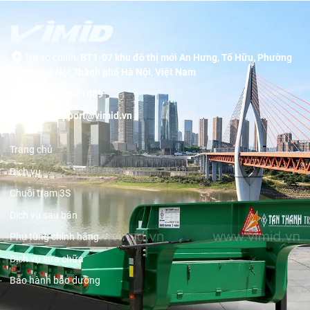
Trụ sở chính:
BT1-07 khu đô thị mới An Hưng, Tố Hữu, Phường
Dương Nội, thành phố Hà Nội, Việt Nam
Hotline:
19001089
Email:
support@vimid.vn
Trang chủ
Dịch vụ
Chuỗi trạm 3S
Dịch vụ sau bán
Phụ tùng chính hãng
Dịch vụ sửa chữa
Bảo hành bảo dưỡng