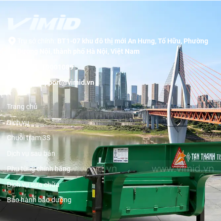
Trụ sở chính:
BT1-07 khu đô thị mới An Hưng, Tố Hữu, Phường
Dương Nội, thành phố Hà Nội, Việt Nam
Hotline:
19001089
Email:
support@vimid.vn
Trang chủ
Dịch vụ
Chuỗi trạm 3S
Dịch vụ sau bán
Phụ tùng chính hãng
Dịch vụ sửa chữa
Bảo hành bảo dưỡng